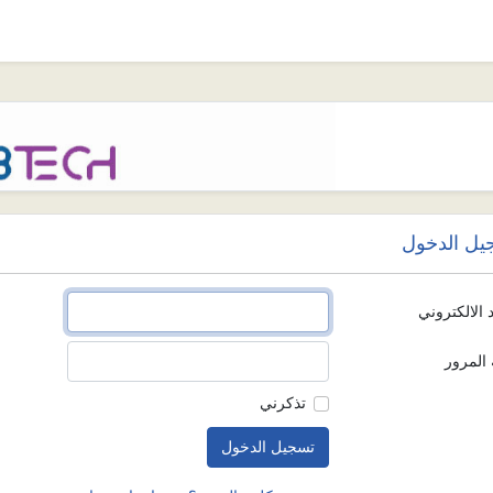
يل الدخول
د الالكتروني
المرور
تذكرني
تسجيل الدخول